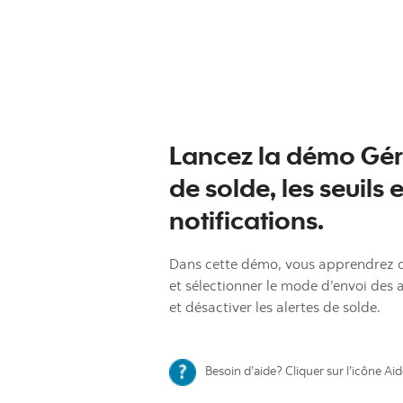
Gérer
les
alertes
de
Lancez la démo Gére
solde,
les
de solde, les seuils e
seuils
notifications.
et
les
Dans cette démo, vous apprendrez co
notifications
et sélectionner le mode d’envoi des 
et désactiver les alertes de solde.
Besoin d’aide? Cliquer sur l’icône Ai