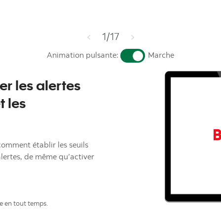
Étape
sur
1
/
17
off
on
Animation pulsante:
Marche
r les alertes
t les
mment établir les seuils
alertes, de même qu’activer
de en tout temps.