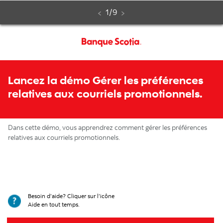
Gérer
Étape
sur
1
/
9
les
préférences
Démo
relatives
interactive
Lancez la démo Gérer les préférences
aux
étape
relatives aux courriels promotionnels.
courriels
par
étape
promotionnels
Dans cette démo, vous apprendrez comment gérer les préférences
relatives aux courriels promotionnels.
Besoin d’aide? Cliquer sur l’icône
Aide en tout temps.