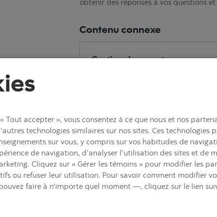
obtenir des réponses à vos questions et
Contenu connexe
Gestion du compte
ies
Télécharger un chèque annulé ›
Consulter les relevés électroniques
d’un compte ›
 « Tout accepter », vous consentez à ce que nous et nos partenai
Avis et info ›
d’autres technologies similaires sur nos sites. Ces technologies 
Modifier votre adresse ›
renseignements sur vous, y compris sur vos habitudes de navigati
Modifier une adresse de courriel ›
périence de navigation, d’analyser l’utilisation des sites et de 
marketing. Cliquez sur « Gérer les témoins » pour modifier les p
Ajouter une adresse de courriel ›
tifs ou refuser leur utilisation. Pour savoir comment modifier 
Activer la fonction Presto Soldes ›
ouvez faire à n’importe quel moment —, cliquez sur le lien sui