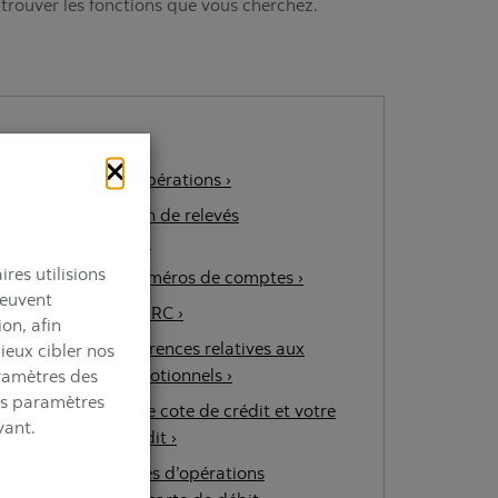
 trouver les fonctions que vous cherchez.
Recherche d’opérations ›
Activer l’option de relevés
électroniques ›
res utilisions
Afficher les numéros de comptes ›
peuvent
Dépôt direct ARC ›
on, afin
Gérer les préférences relatives aux
mieux cibler nos
aramètres des
courriels promotionnels ›
vos paramètres
Consulter votre cote de crédit et votre
vant.
dossier de crédit ›
Gérer les limites d’opérations