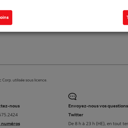
oins
Corp. utilisée sous licence.
ctez-nous
Envoyez-nous vos questions
575.2424
Twitter
s numéros
De 8 h à 23 h (HE), en tout t