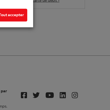
associées à la carte de débit ›
Tout accepter
 par
emps.