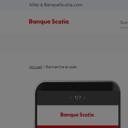
Allez à BanqueScotia.com
Accueil
Recherche et aide
Étape
sur
1
/
7
Démo
interactive