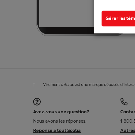
Gérer les tém
† Virement
Interac
est une marque déposée d’Interac 
Avez-vous une question?
Conta
Nous avons les réponses.
1.800.
Réponse à tout Scotia
Autre